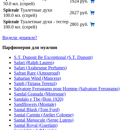
1924 руб.
50.0 мл. (спрей)
Spiceair
Туалетные духи
2627 руб.
100.0 мл. (спрей)
Spiceair
Туалетные духи - тестер
2801 руб.
100.0 мл. (спрей)
Видели дешевле?
Парфюмерия для мужчин
S.T. Dupont Be Exceptional (S.T. Dupont)
Safari (Ralph Lauren)
Safari (Arabesque Perfumes)
Safran Rare (Amouroud)
Saharian Wind (Mancera)
Saiph (Tiziana Terenzi)
Salvatore Ferragamo pour Homme (Salvatore Ferragamo)
Sandal Granada (Moresque)
Sandalo e The (Bois 1920)
Sandflowers (Montale)
Santal Blush (Tom Ford)
Santal Carmin (Atelier Cologne)
Santal Majuscule (Serge Lutens)
Santal Royal (Guerlain)