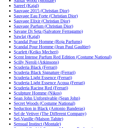
Santal Wood (Montale)
Sareef (Kajal)
Sauvage 2015 (Christian Dior)
Sauvage Eau Forte (Christian Dior)
Sauvage Elixir (Christian Dior)
Sauvage Parfum (Christian Dior)
Savane Di Seta (Salvatore Ferragamo)
Sawlaj (Kajal)
Scandal Pour Homme (Roja Parfums)
Scandal Pour Homme (Jean Paul Gaultier)
Scarlett (Keiko Mecheri)
Scent Intense Parfum Red Edition (Costume National)
Scilly Neroli (Atkinsons)
Scuderia Black (Ferrari)
Scuderia Black Signature (Ferrari)
Scuderia Light Essence (Ferrari)
Scuderia Light Essence Acqua (Ferrari)
Scuderia Racing Red (Ferrari)
Sculpture Homme (Nikos)
Sean John Unforgivable (Sean John)
Secret Woods (Costume National)
Seduction in Black (Antonio Banderas)
Sel de Vetiver (The Different Company)
Sel-Vanille (Maison Tahite)
Sensual Instinct (Montale)