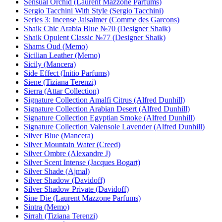
Sensual Orchid (Laurent Mazzone Parfums)
Sergio Tacchini With Style (Sergio Tacchini)
Series 3: Incense Jaisalmer (Comme des Garcons)
Shaik Chic Arabia Blue №70 (Designer Shaik)
Shaik Opulent Classic №77 (Designer Shaik)
Shams Oud (Memo)
Sicilian Leather (Memo)
Sicily (Mancera)
Side Effect (Initio Parfums)
Siene (Tiziana Terenzi)
Sierra (Attar Collection)
Signature Collection Amalfi Citrus (Alfred Dunhill)
Signature Collection Arabian Desert (Alfred Dunhill)
Signature Collection Egyptian Smoke (Alfred Dunhill)
Signature Collection Valensole Lavender (Alfred Dunhill)
Silver Blue (Mancera)
Silver Mountain Water (Creed)
Silver Ombre (Alexandre J)
Silver Scent Intense (Jacques Bogart)
Silver Shade (Ajmal)
Silver Shadow (Davidoff)
Silver Shadow Private (Davidoff)
Sine Die (Laurent Mazzone Parfums)
Sintra (Memo)
Sirrah (Tiziana Terenzi)