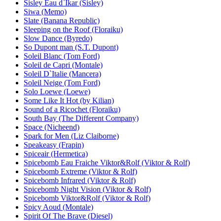
Sisley Eau d`Ikar (Sisley)
Siwa (Memo)
Slate (Banana Republic)
Sleeping on the Roof (Floraiku)
Slow Dance (Byredo)
So Dupont man (S.T. Dupont)
Soleil Blanc (Tom Ford)
Soleil de Capri (Montale)
Soleil D`Italie (Mancera)
Soleil Neige (Tom Ford)
Solo Loewe (Loewe)
Some Like It Hot (by Kilian)
Sound of a Ricochet (Floraiku)
South Bay (The Different Company)
Space (Nicheend)
Spark for Men (Liz Claiborne)
Speakeasy (Frapin)
Spiceair (Hermetica)
Spicebomb Eau Fraiche Viktor&Rolf (Viktor & Rolf)
Spicebomb Extreme (Viktor & Rolf)
Spicebomb Infrared (Viktor & Rolf)
Spicebomb Night Vision (Viktor & Rolf)
Spicebomb Viktor&Rolf (Viktor & Rolf)
Spicy Aoud (Montale)
Spirit Of The Brave (Diesel)