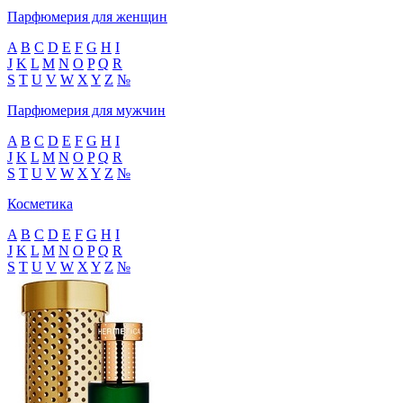
Парфюмерия для женщин
A
B
C
D
E
F
G
H
I
J
K
L
M
N
O
P
Q
R
S
T
U
V
W
X
Y
Z
№
Парфюмерия для мужчин
A
B
C
D
E
F
G
H
I
J
K
L
M
N
O
P
Q
R
S
T
U
V
W
X
Y
Z
№
Косметика
A
B
C
D
E
F
G
H
I
J
K
L
M
N
O
P
Q
R
S
T
U
V
W
X
Y
Z
№