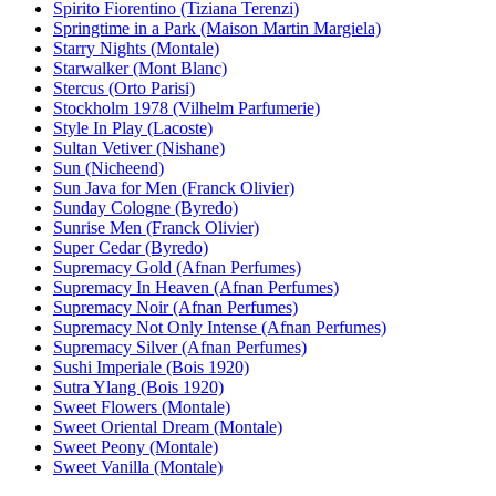
Spirito Fiorentino (Tiziana Terenzi)
Springtime in a Park (Maison Martin Margiela)
Starry Nights (Montale)
Starwalker (Mont Blanc)
Stercus (Orto Parisi)
Stockholm 1978 (Vilhelm Parfumerie)
Style In Play (Lacoste)
Sultan Vetiver (Nishane)
Sun (Nicheend)
Sun Java for Men (Franck Olivier)
Sunday Cologne (Byredo)
Sunrise Men (Franck Olivier)
Super Cedar (Byredo)
Supremacy Gold (Afnan Perfumes)
Supremacy In Heaven (Afnan Perfumes)
Supremacy Noir (Afnan Perfumes)
Supremacy Not Only Intense (Afnan Perfumes)
Supremacy Silver (Afnan Perfumes)
Sushi Imperiale (Bois 1920)
Sutra Ylang (Bois 1920)
Sweet Flowers (Montale)
Sweet Oriental Dream (Montale)
Sweet Peony (Montale)
Sweet Vanilla (Montale)