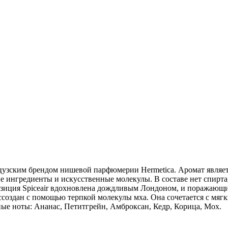
ранцузским брендом нишевой парфюмерии Hermetica. Аромат явля
 ингредиенты и искусственные молекулы. В составе нет спирта,
позиция Spiceair вдохновлена дождливым Лондоном, и поражающ
ссоздан с помощью терпкой молекулы мха. Она сочетается с мяг
ые ноты: Ананас, Петитгрейн, Амброксан, Кедр, Корица, Мох.