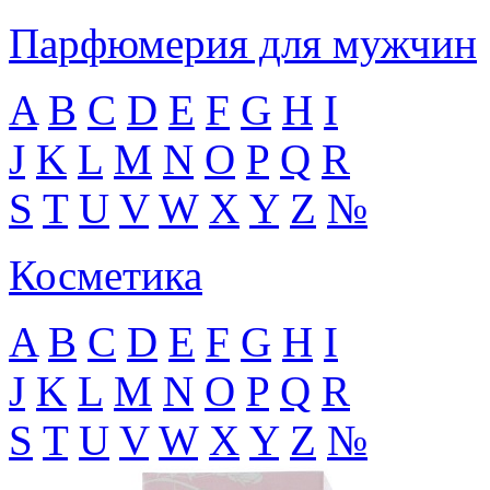
Парфюмерия для мужчин
A
B
C
D
E
F
G
H
I
J
K
L
M
N
O
P
Q
R
S
T
U
V
W
X
Y
Z
№
Косметика
A
B
C
D
E
F
G
H
I
J
K
L
M
N
O
P
Q
R
S
T
U
V
W
X
Y
Z
№