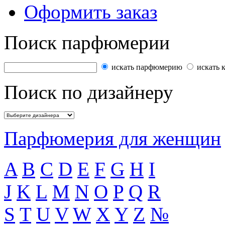
Оформить заказ
Поиск парфюмерии
искать парфюмерию
искать 
Поиск по дизайнеру
Парфюмерия для женщин
A
B
C
D
E
F
G
H
I
J
K
L
M
N
O
P
Q
R
S
T
U
V
W
X
Y
Z
№