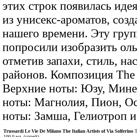
этих строк появилась идея
из унисекс-ароматов, со
нашего времени. Эту гру
попросили изобразить ол
отметив запахи, стиль, н
районов. Композиция The It
Верхние ноты: Юзу, Мине
ноты: Магнолия, Пион, О
ноты: Замша, Гелиотроп и
Trussardi Le Vie De Milano The Italian Artists of Via Solferino
Т
100.0 мл. (спрей)