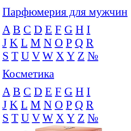
Парфюмерия для мужчин
A
B
C
D
E
F
G
H
I
J
K
L
M
N
O
P
Q
R
S
T
U
V
W
X
Y
Z
№
Косметика
A
B
C
D
E
F
G
H
I
J
K
L
M
N
O
P
Q
R
S
T
U
V
W
X
Y
Z
№