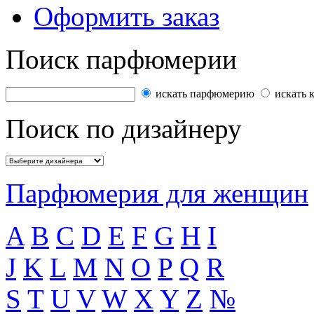
Оформить заказ
Поиск парфюмерии
искать парфюмерию
искать 
Поиск по дизайнеру
Парфюмерия для женщин
A
B
C
D
E
F
G
H
I
J
K
L
M
N
O
P
Q
R
S
T
U
V
W
X
Y
Z
№