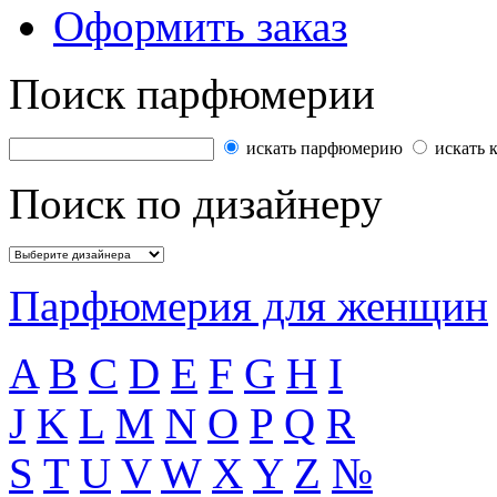
Оформить заказ
Поиск парфюмерии
искать парфюмерию
искать 
Поиск по дизайнеру
Парфюмерия для женщин
A
B
C
D
E
F
G
H
I
J
K
L
M
N
O
P
Q
R
S
T
U
V
W
X
Y
Z
№