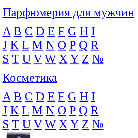
Парфюмерия для мужчин
A
B
C
D
E
F
G
H
I
J
K
L
M
N
O
P
Q
R
S
T
U
V
W
X
Y
Z
№
Косметика
A
B
C
D
E
F
G
H
I
J
K
L
M
N
O
P
Q
R
S
T
U
V
W
X
Y
Z
№