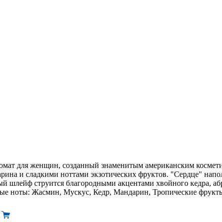
ромат для женщин, созданный знаменитым американским косметич
арина и сладкими ноттами экзотических фруктов. "Сердце" нап
ный шлейф струится благородными акцентами хвойного кедра, а
ые ноты: Жасмин, Мускус, Кедр, Мандарин, Тропические фрукты