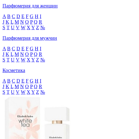
Парфюмерия для женщин
A
B
C
D
E
F
G
H
I
J
K
L
M
N
O
P
Q
R
S
T
U
V
W
X
Y
Z
№
Парфюмерия для мужчин
A
B
C
D
E
F
G
H
I
J
K
L
M
N
O
P
Q
R
S
T
U
V
W
X
Y
Z
№
Косметика
A
B
C
D
E
F
G
H
I
J
K
L
M
N
O
P
Q
R
S
T
U
V
W
X
Y
Z
№