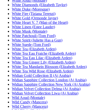
White Aoud (Montale)
White Diamonds (Elizabeth Taylor)
White Duke (Moresque)
White Fire (Tiziana Terenzi)
White Gold (Ormonde Jayne)
White Heart V. 7 (Map of the Heart)
White Linen (Estee Lauder)
White Musk (Montale)
White Patchouli (Tom Ford)
White Spirit (Juliette Has a Gun)
White Suede (Tom Ford)
White Tea (Elizabeth Arden)
White Tea Eau Fraiche (Elizabeth Arden)
White Tea Eau Lilac (Elizabeth Arden)
White Tea Ginger Lily (Elizabeth Arden)
White Tea Mandarin Blossom (Elizabeth Arden)
White Tea Wild Rose (Elizabeth Arden)
Widian Gold Collection II (Aj Arabia)
Widian Sapphire Collection London (Aj Arabia)
Widian Sapphire Collection New York (Aj Arabia)
Widian Velvet Collection Delma (Aj Arabia)
Widian Velvet Collection Liwa (Aj Arabia)
Wild Aoud (Montale)
Wild Candy (Mancera)
Wild Cherry (Mancera)