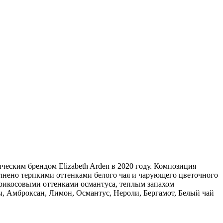
еским брендом Elizabeth Arden в 2020 году. Композиция
олнено терпкими оттенками белого чая и чарующего цветочного
брикосовыми оттенками османтуса, теплым запахом
, Амброксан, Лимон, Османтус, Нероли, Бергамот, Белый чай