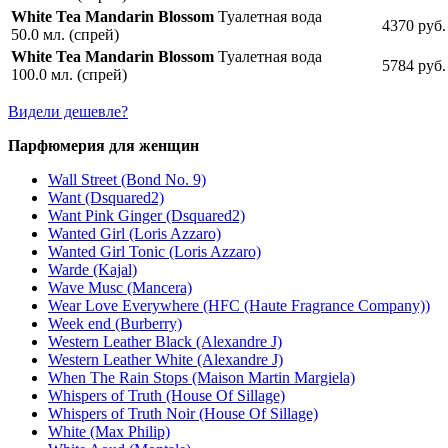
White Tea Mandarin Blossom
Туалетная вода
4370 руб.
50.0 мл. (спрей)
White Tea Mandarin Blossom
Туалетная вода
5784 руб.
100.0 мл. (спрей)
Видели дешевле?
Парфюмерия для женщин
Wall Street (Bond No. 9)
Want (Dsquared2)
Want Pink Ginger (Dsquared2)
Wanted Girl (Loris Azzaro)
Wanted Girl Tonic (Loris Azzaro)
Warde (Kajal)
Wave Musc (Mancera)
Wear Love Everywhere (HFC (Haute Fragrance Company))
Week end (Burberry)
Western Leather Black (Alexandre J)
Western Leather White (Alexandre J)
When The Rain Stops (Maison Martin Margiela)
Whispers of Truth (House Of Sillage)
Whispers of Truth Noir (House Of Sillage)
White (Max Philip)