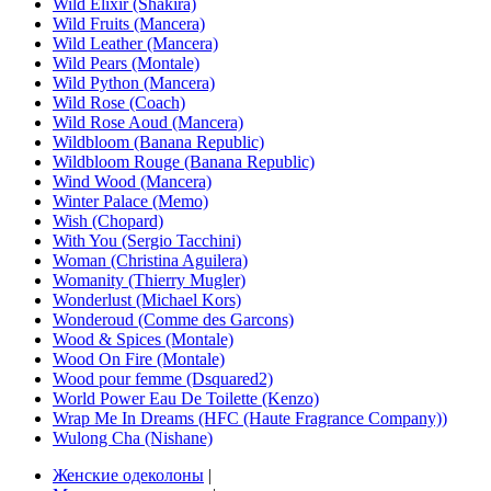
Wild Elixir (Shakira)
Wild Fruits (Mancera)
Wild Leather (Mancera)
Wild Pears (Montale)
Wild Python (Mancera)
Wild Rose (Coach)
Wild Rose Aoud (Mancera)
Wildbloom (Banana Republic)
Wildbloom Rouge (Banana Republic)
Wind Wood (Mancera)
Winter Palace (Memo)
Wish (Chopard)
With You (Sergio Tacchini)
Woman (Christina Aguilera)
Womanity (Thierry Mugler)
Wonderlust (Michael Kors)
Wonderoud (Comme des Garcons)
Wood & Spices (Montale)
Wood On Fire (Montale)
Wood pour femme (Dsquared2)
World Power Eau De Toilette (Kenzo)
Wrap Me In Dreams (HFC (Haute Fragrance Company))
Wulong Cha (Nishane)
Женские одеколоны
|